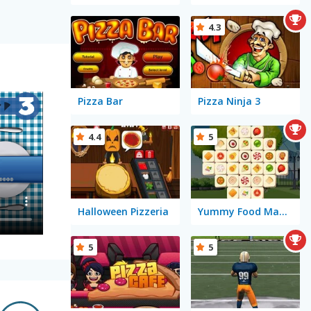
4.3
Pizza Bar
Pizza Ninja 3
4.4
5
Halloween Pizzeria
Yummy Food Mahjong
5
5