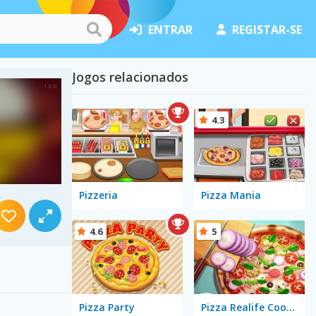
ENTRAR
REGISTAR-SE
Jogos relacionados
4.3
Pizzeria
Pizza Mania
4.6
5
Pizza Party
Pizza Realife Cooking