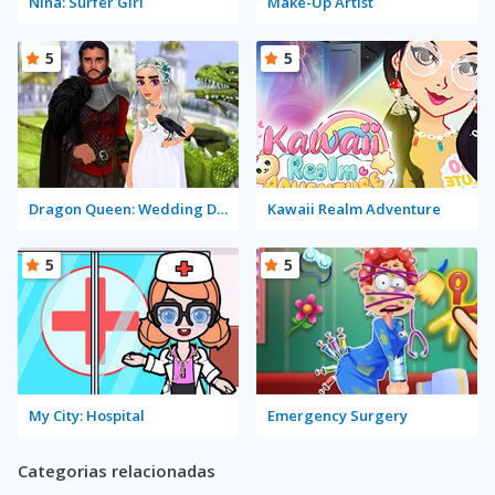
Nina: Surfer Girl
Make-Up Artist
5
5
Dragon Queen: Wedding Dress
Kawaii Realm Adventure
5
5
My City: Hospital
Emergency Surgery
Categorias relacionadas