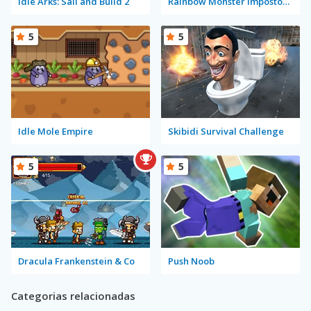
Idle Arks: Sail and Build 2
Rainbow Monster Impostor Catcher
5
5
Idle Mole Empire
Skibidi Survival Challenge
5
5
Dracula Frankenstein & Co
Push Noob
Categorias relacionadas