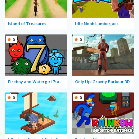
Island of Treasures
Idle Noob Lumberjack
5
5
Fireboy and Watergirl 7: and Friends
Only Up: Gravity Parkour 3D
5
5