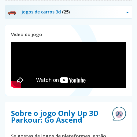
jogos de carros 3d
(25)
Vídeo do jogo
Sobre o jogo Only Up 3D
Parkour: Go Ascend
Se gostas de jogos de plataformas, então