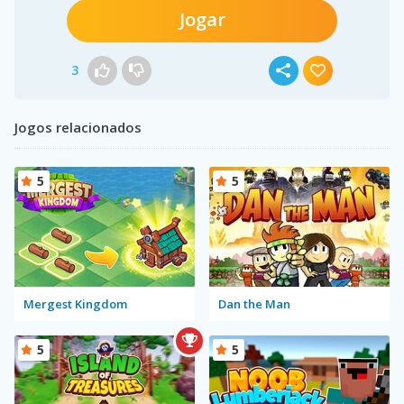
Jogar
3
Jogos relacionados
5
5
Mergest Kingdom
Dan the Man
5
5