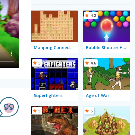
4.2
Mahjong Connect
Bubble Shooter HD 2
5
4.6
Superfighters
Age of War
5
5
s