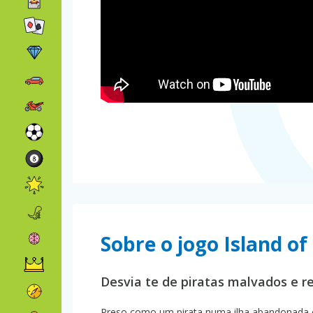
Sobre o jogo Island of
Desvia te de piratas malvados e r
Preso como um pirata numa ilha abandonada che