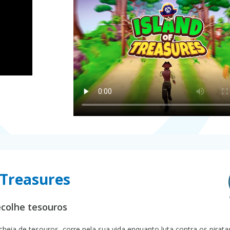
 Treasures
ecolhe tesouros
ia de tesouros, corre pela sua vida enquanto luta contra os pirata