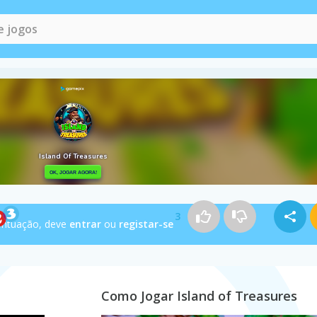
Jogos de Piratas
(43)
3
ontuação, deve
entrar
ou
registar-se
Como Jogar Island of Treasures