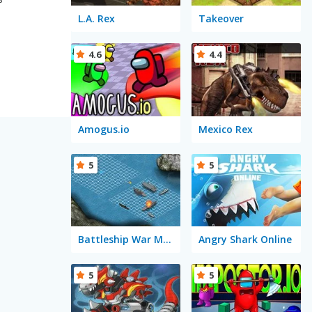
L.A. Rex
Takeover
4.6
4.4
Amogus.io
Mexico Rex
5
5
Battleship War Multiplayer
Angry Shark Online
5
5