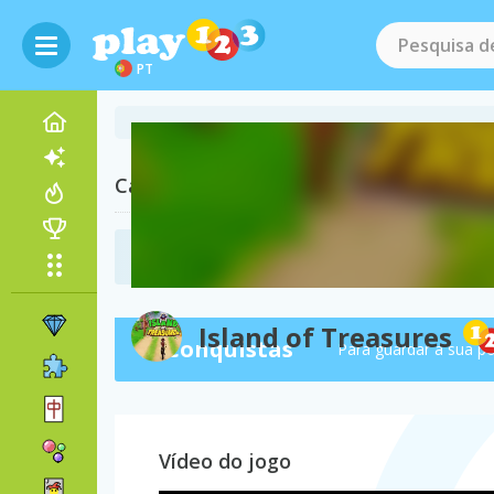
PT
Categorias relacionadas
Jogos de Luta
(130)
Island of Treasures
Conquistas
Para guardar a sua p
Vídeo do jogo