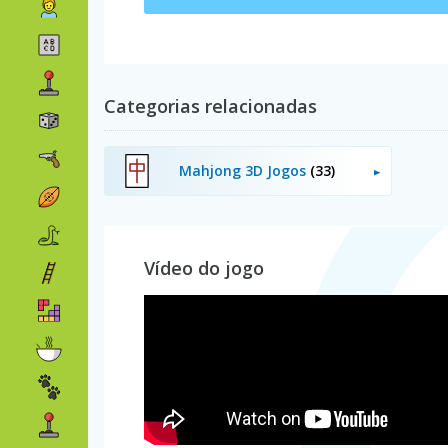
Categorias relacionadas
Mahjong 3D Jogos
(33)
Vídeo do jogo