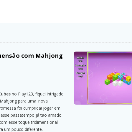
mensão com Mahjong
Cubes
no Play123, fiquei intrigado
o Mahjong para uma 'nova
promessa foi cumprida! Jogar em
 nesse passatempo já tão amado.
com esse toque tridimensional
ra um pouco diferente.