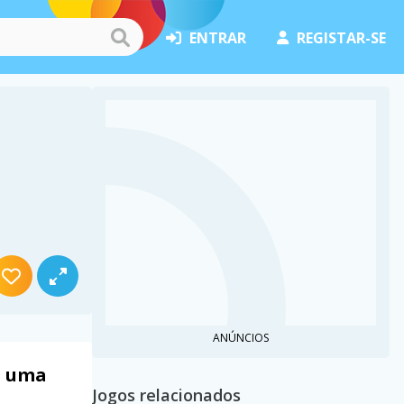
ENTRAR
REGISTAR-SE
ANÚNCIOS
a uma
Jogos relacionados