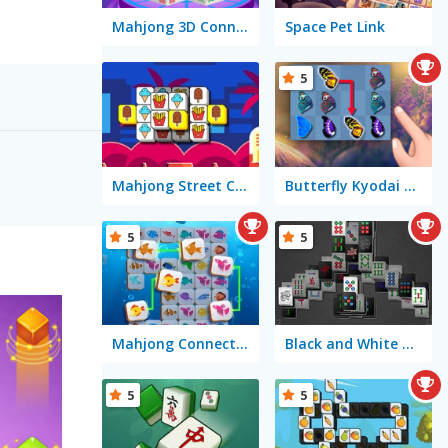
Mahjong 3D Connect Mobile
Space Pet Link
5
Mahjong Street Cafe
Butterfly Kyodai Deluxe 2
5
5
Mahjong Connect Fish World
Black and White Mahjong 3
5
5