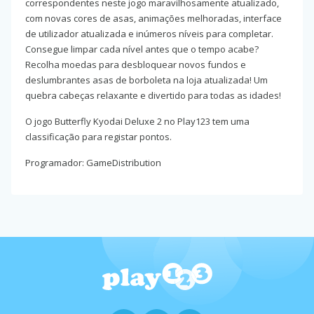
correspondentes neste jogo maravilhosamente atualizado,
com novas cores de asas, animações melhoradas, interface
de utilizador atualizada e inúmeros níveis para completar.
Consegue limpar cada nível antes que o tempo acabe?
Recolha moedas para desbloquear novos fundos e
deslumbrantes asas de borboleta na loja atualizada! Um
quebra cabeças relaxante e divertido para todas as idades!
O jogo Butterfly Kyodai Deluxe 2 no Play123 tem uma
classificação para registar pontos.
Programador: GameDistribution