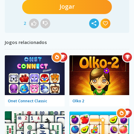
Jogar
2
Jogos relacionados
Onet Connect Classic
Olko 2