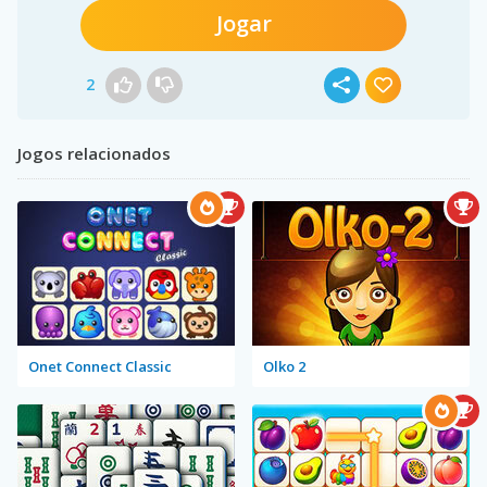
Jogar
2
Jogos relacionados
Onet Connect Classic
Olko 2