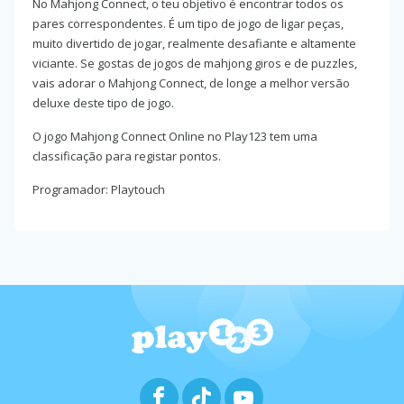
No Mahjong Connect, o teu objetivo é encontrar todos os
pares correspondentes. É um tipo de jogo de ligar peças,
muito divertido de jogar, realmente desafiante e altamente
viciante. Se gostas de jogos de mahjong giros e de puzzles,
vais adorar o Mahjong Connect, de longe a melhor versão
deluxe deste tipo de jogo.
O jogo Mahjong Connect Online no Play123 tem uma
classificação para registar pontos.
Programador: Playtouch