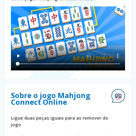
Sobre o jogo Mahjong
Connect Online
Ligue duas peças iguais para as remover do
jogo