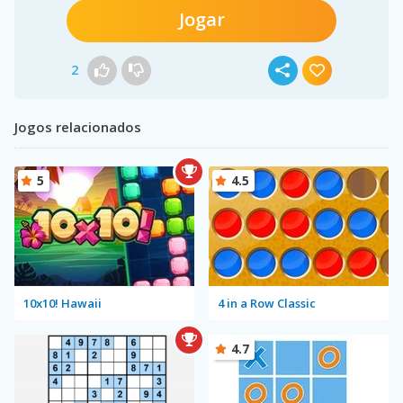
Jogar
2
Jogos relacionados
5
4.5
10x10! Hawaii
4 in a Row Classic
4.7