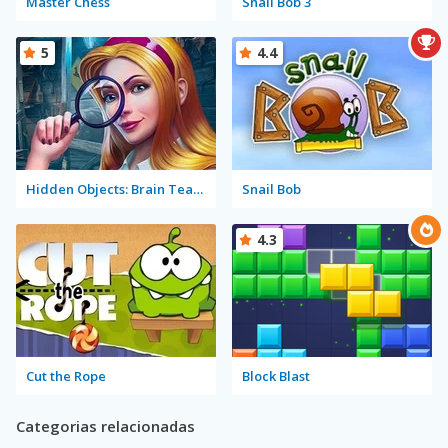
Master Chess
Snail Bob 3
5
4.4
Hidden Objects: Brain Teaser
Snail Bob
4.3
Cut the Rope
Block Blast
Categorias relacionadas