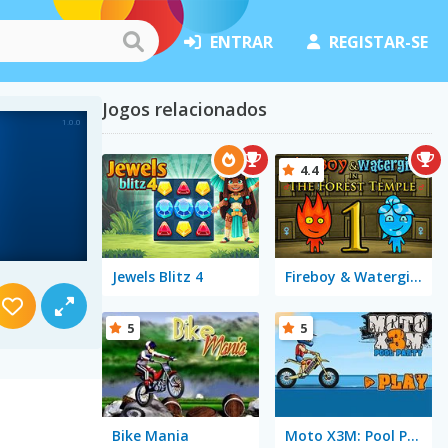
ENTRAR
REGISTAR-SE
Jogos relacionados
4.4
Jewels Blitz 4
Fireboy & Watergirl in The Forest Temple
5
5
Bike Mania
Moto X3M: Pool Party