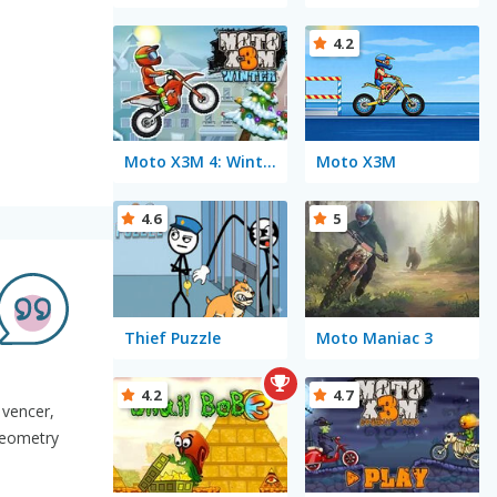
4.2
Moto X3M 4: Winter
Moto X3M
4.6
5
Thief Puzzle
Moto Maniac 3
4.2
4.7
 vencer,
Geometry