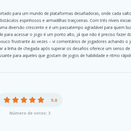
sportado para um mundo de plataformas desafiadoras, onde cada salto
bstáculos espinhosos e armadilhas traiçoeiras. Com três níveis inicia
uma diversão crescente e é um passatempo agradável para quem bus
idade para acessar o jogo é um ponto alto, já que não é preciso fazer 
pouco frustrante às vezes – vi comentários de jogadores achando o 
ar a linha de chegada após superar os desafios oferece um senso de 
sante para aqueles que gostam de jogos de habilidade e ritmo rápid
5.0
Número de votos: 3