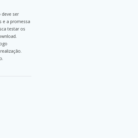
 deve ser
is e a promessa
ca testar os
download.
jogo
realização.
o.