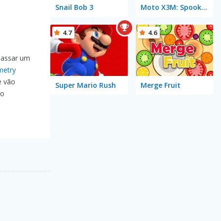
Snail Bob 3
Moto X3M: Spooky Land
4.7
4.6
passar um
etry
e vão
Super Mario Rush
Merge Fruit
no