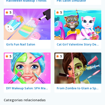
Halloween Makeup Trends
Pet Salon Simulator
5
5
Girls Fun Nail Salon
Cat Girl Valentine Story Deep Water
5
5
DIY Makeup Salon: SPA Makeover Studio
From Zombie to Glam a Spooky Transformation
Categorias relacionadas