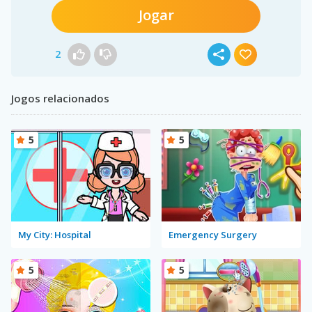
Jogar
2
Jogos relacionados
5
5
My City: Hospital
Emergency Surgery
5
5