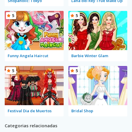
Shopaholic: Tokyo
Lana del Rey True Make Up
5
5
Funny Angela Haircut
Barbie Winter Glam
5
5
Festival Dia de Muertos
Bridal Shop
Categorias relacionadas