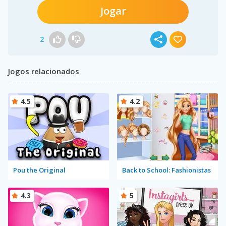
Jogar
2
Jogos relacionados
4.5
4.2
Pou the Original
Back to School: Fashionistas
4.3
5