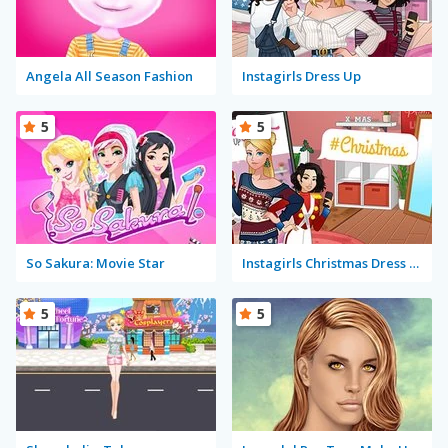
Angela All Season Fashion
Instagirls Dress Up
5
5
So Sakura: Movie Star
Instagirls Christmas Dress Up
5
5