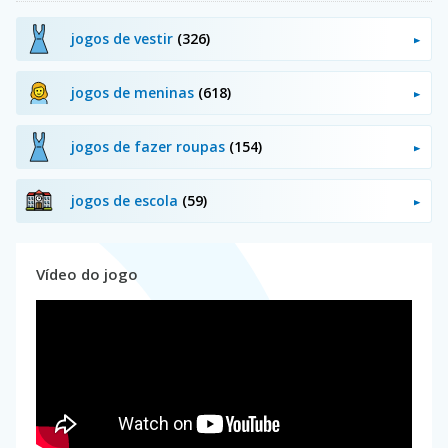
jogos de vestir
(326)
jogos de meninas
(618)
jogos de fazer roupas
(154)
jogos de escola
(59)
Vídeo do jogo