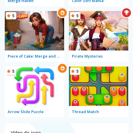
Merge Haven
Color Sort Mania
5
5
Piece of Cake: Merge and Bake
Pirate Mysteries
5
5
Arrow Slide Puzzle
Thread Match
Vídeo do jogo