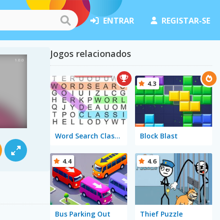
ENTRAR
REGISTAR-SE
Jogos relacionados
4.3
Word Search Classic
Block Blast
4.4
4.6
Bus Parking Out
Thief Puzzle