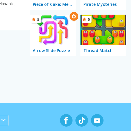
elaxante,
Piece of Cake: Merge and Bake
Pirate Mysteries
5
5
Arrow Slide Puzzle
Thread Match