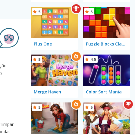
5
5
Plus One
Puzzle Blocks Classic
5
4.5
ação
as
Merge Haven
Color Sort Mania
5
5
 limpar
oridas