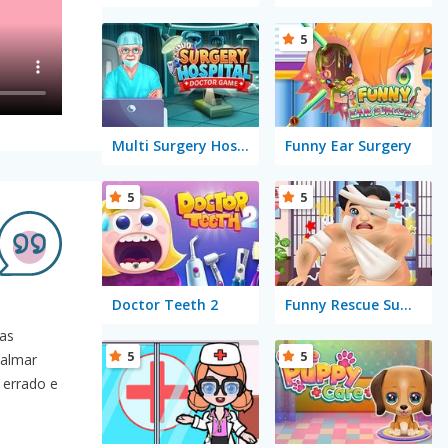
5
Multi Surgery Hospital: Doctor Game
Funny Ear Surgery
5
5
Doctor Teeth 2
Funny Rescue Sumo
mas
5
5
calmar
 errado e