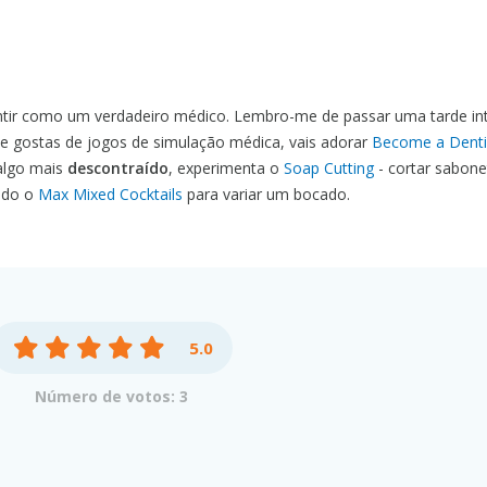
ntir como um verdadeiro médico. Lembro-me de passar uma tarde int
. Se gostas de jogos de simulação médica, vais adorar
Become a Denti
algo mais
descontraído
, experimenta o
Soap Cutting
- cortar sabone
ndo o
Max Mixed Cocktails
para variar um bocado.
5.0
Número de votos: 3