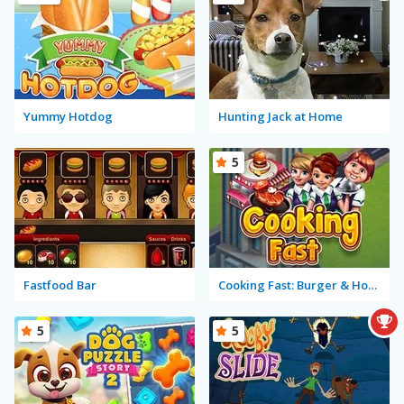
Yummy Hotdog
Hunting Jack at Home
5
Fastfood Bar
Cooking Fast: Burger & Hotdog
5
5