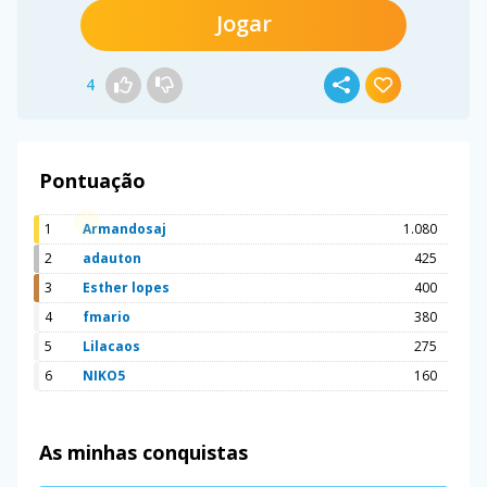
Jogar
4
Pontuação
1
Armandosaj
1.080
2
adauton
425
3
Esther lopes
400
4
fmario
380
5
Lilacaos
275
6
NIKO5
160
As minhas conquistas