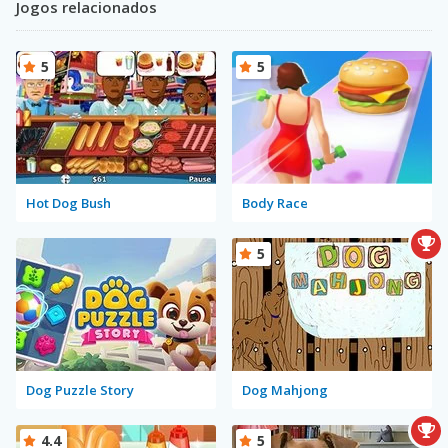
Jogos relacionados
5
5
Hot Dog Bush
Body Race
5
Dog Puzzle Story
Dog Mahjong
4.4
5