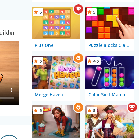
5
5
uilder
Plus One
Puzzle Blocks Classic
5
4.5
Merge Haven
Color Sort Mania
5
5