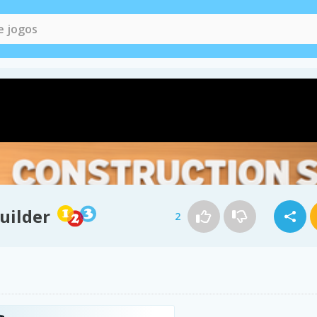
uilder
2