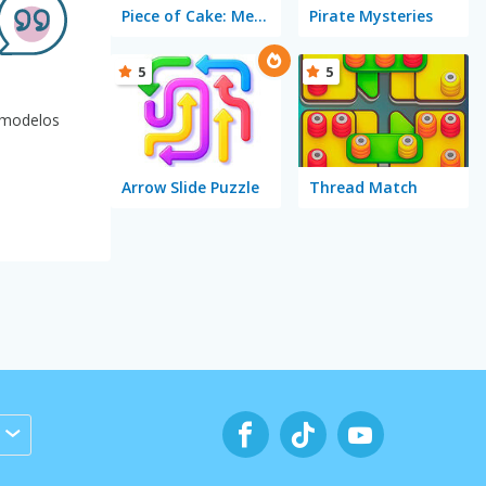
Piece of Cake: Merge and Bake
Pirate Mysteries
5
5
 modelos
Arrow Slide Puzzle
Thread Match