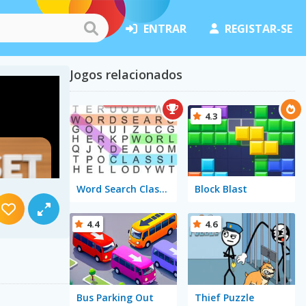
ENTRAR
REGISTAR-SE
Jogos relacionados
4.3
Word Search Classic
Block Blast
4.4
4.6
Bus Parking Out
Thief Puzzle