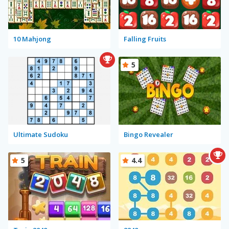
10 Mahjong
Falling Fruits
5
Ultimate Sudoku
Bingo Revealer
5
4.4