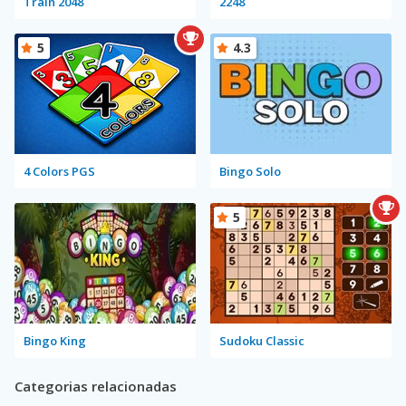
Train 2048
2248
5
4.3
4 Colors PGS
Bingo Solo
5
Bingo King
Sudoku Classic
Categorias relacionadas