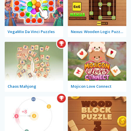
VegaMix Da Vinci Puzzles
Nexus: Wooden Logic Puzzle
Chaos Mahjong
Mojicon Love Connect