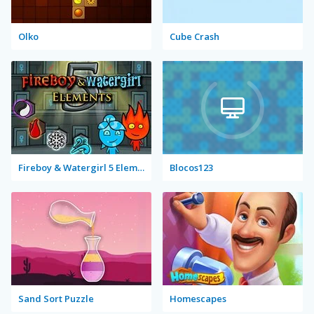
Olko
Cube Crash
Fireboy & Watergirl 5 Elements
Blocos123
Sand Sort Puzzle
Homescapes