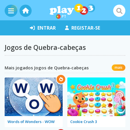
PT
ENTRAR
REGISTAR-SE
Jogos de Quebra-cabeças
Mais jogados Jogos de Quebra-cabeças
mais
Words of Wonders - WOW
Cookie Crush 3