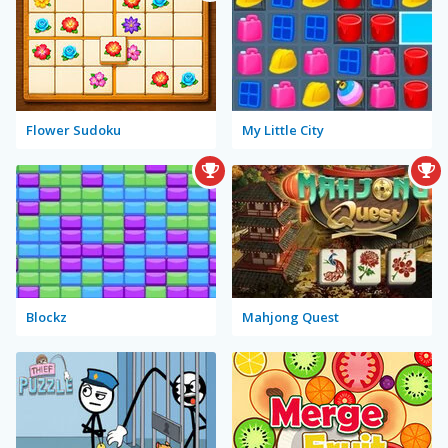
Flower Sudoku
My Little City
Blockz
Mahjong Quest