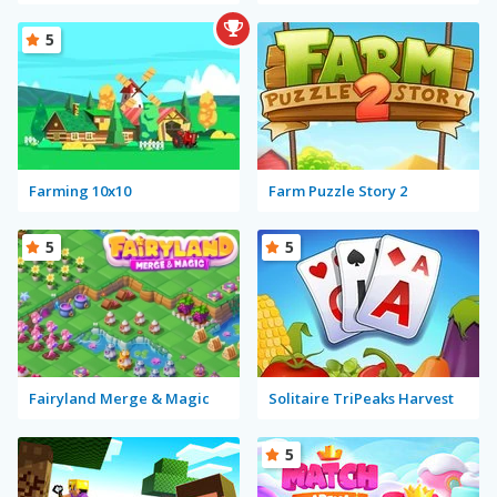
5
Farming 10x10
Farm Puzzle Story 2
5
5
Fairyland Merge & Magic
Solitaire TriPeaks Harvest
5