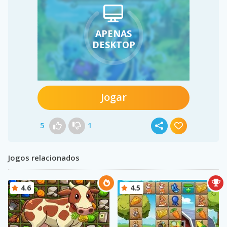
APENAS
DESKTOP
Jogar
5
1
Jogos relacionados
4.6
4.5