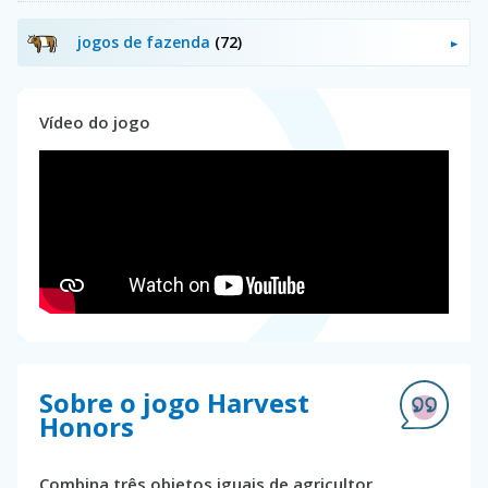
jogos de fazenda
(72)
Vídeo do jogo
Sobre o jogo Harvest
Honors
Combina três objetos iguais de agricultor