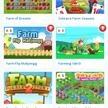
Farm of Dreams
Solitaire Farm: Seasons
5
5
Farm Flip Mahjongg
Farming 10x10
5