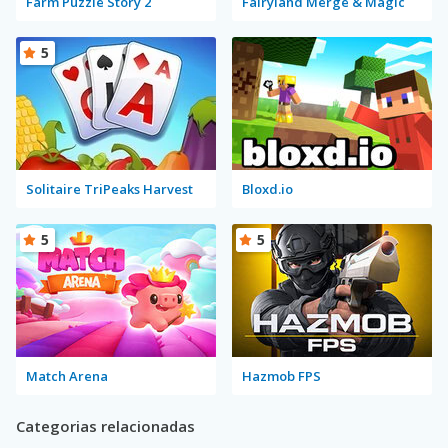
Farm Puzzle Story 2
Fairyland Merge & Magic
5
Solitaire TriPeaks Harvest
Bloxd.io
5
5
Match Arena
Hazmob FPS
Categorias relacionadas