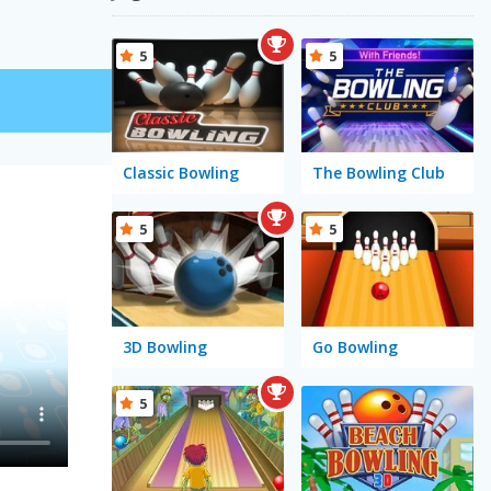
5
5
Classic Bowling
The Bowling Club
5
5
3D Bowling
Go Bowling
5