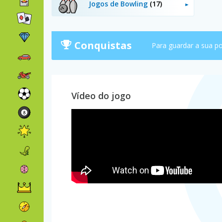
Jogos de Bowling
(17)
Conquistas
Para guardar a sua p
Vídeo do jogo