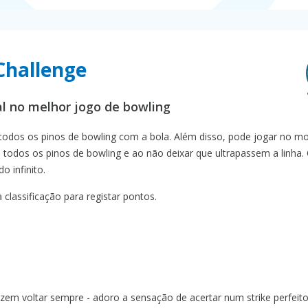
Challenge
l no melhor jogo de bowling
 todos os pinos de bowling com a bola. Além disso, pode jogar no m
m todos os pinos de bowling e ao não deixar que ultrapassem a linha.
 infinito.
lassificação para registar pontos.
em voltar sempre - adoro a sensação de acertar num strike perfeito