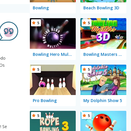
Bowling
Beach Bowling 3D
5
5
Bowling Hero Multiplayer
Bowling Masters 3D
odo
 Os
5
5
Pro Bowling
My Dolphin Show 5
5
5
! Se