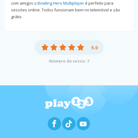
com amigos o
Bowling Hero Multiplayer
é perfeito para
sessões online. Todos funcionam bem no telemóvel e são
grátis.
5.0
Número de votos: 7