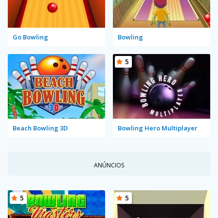
Go Bowling
Bowling
5
Beach Bowling 3D
Bowling Hero Multiplayer
ANÚNCIOS
5
5