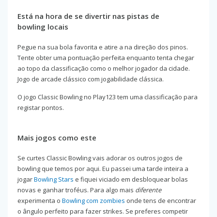
Está na hora de se divertir nas pistas de
bowling locais
Pegue na sua bola favorita e atire a na direção dos pinos.
Tente obter uma pontuação perfeita enquanto tenta chegar
ao topo da classificação como o melhor jogador da cidade.
Jogo de arcade clássico com jogabilidade clássica.
O jogo Classic Bowling no Play123 tem uma classificação para
registar pontos.
Mais jogos como este
Se curtes Classic Bowling vais adorar os outros jogos de
bowling que temos por aqui. Eu passei uma tarde inteira a
jogar
Bowling Stars
e fiquei viciado em desbloquear bolas
novas e ganhar troféus. Para algo mais
diferente
experimenta o
Bowling com zombies
onde tens de encontrar
o ângulo perfeito para fazer strikes. Se preferes competir