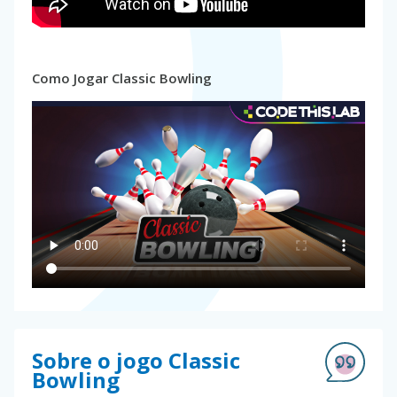
Como Jogar Classic Bowling
Sobre o jogo Classic
Bowling