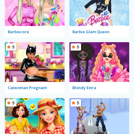
Barbiecore
Barbie Glam Queen
5
5
Catwoman Pregnant
Blondy Extra
5
5