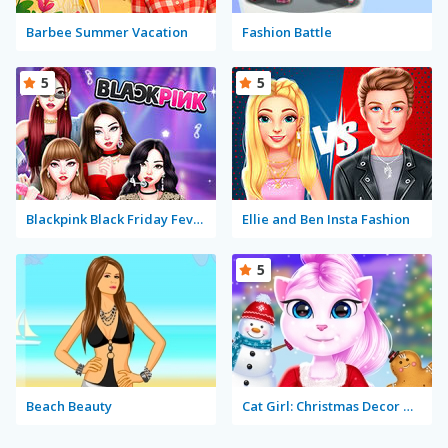
Barbee Summer Vacation
Fashion Battle
5
5
Blackpink Black Friday Fever
Ellie and Ben Insta Fashion
5
Beach Beauty
Cat Girl: Christmas Decor Game