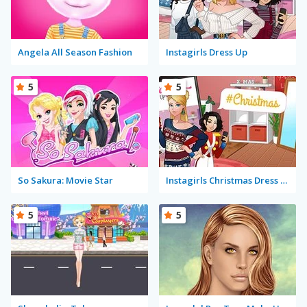
Angela All Season Fashion
Instagirls Dress Up
5
5
So Sakura: Movie Star
Instagirls Christmas Dress Up
5
5