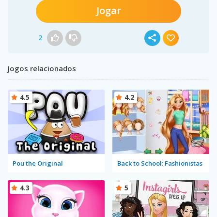
Jogar
2
Jogos relacionados
4.5
4.2
Pou the Original
Back to School: Fashionistas
4.3
5