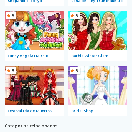
Shopaholic: Tokyo
Lana del Rey True Make Up
5
5
Funny Angela Haircut
Barbie Winter Glam
5
5
Festival Dia de Muertos
Bridal Shop
Categorias relacionadas