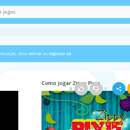
ontuação, deve
entrar
ou
registar-se
Como Jogar Zippy Pixie
4
1