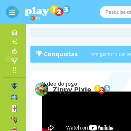
PT
Conquistas
Para guardar a sua p
Vídeo do jogo
Zippy Pixie