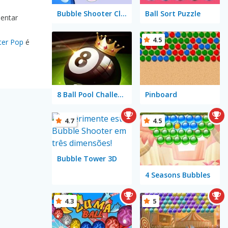
Bubble Shooter Classic
Ball Sort Puzzle
mentar
4.5
ter Pop
é
8 Ball Pool Challenge
Pinboard
4.7
4.5
Bubble Tower 3D
4 Seasons Bubbles
4.3
5