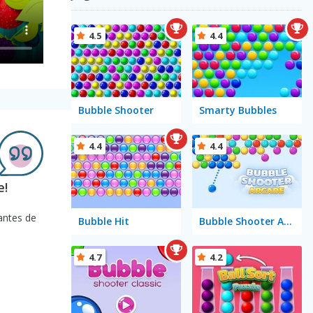
4.5
4.4
Bubble Shooter
Smarty Bubbles
4.4
4.4
e!
antes de
Bubble Hit
Bubble Shooter Arcade
4.7
4.2