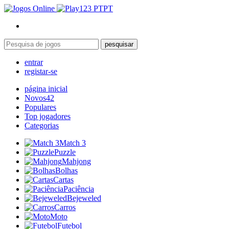
PT
pesquisar
entrar
registar-se
página inicial
Novos
42
Populares
Top jogadores
Categorias
Match 3
Puzzle
Mahjong
Bolhas
Cartas
Paciência
Bejeweled
Carros
Moto
Futebol