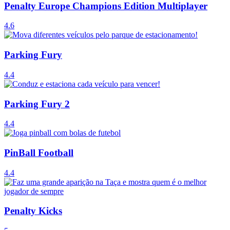
Penalty Europe Champions Edition Multiplayer
4.6
Parking Fury
4.4
Parking Fury 2
4.4
PinBall Football
4.4
Penalty Kicks