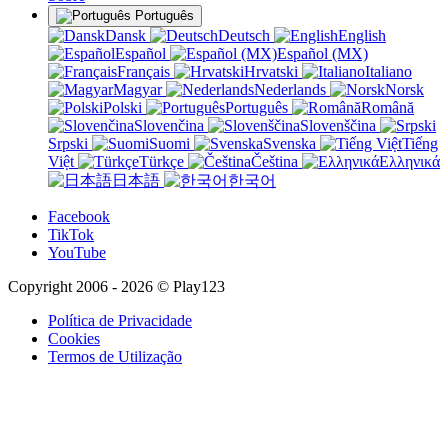
Português
Dansk
Deutsch
English
Español
Español (MX)
Français
Hrvatski
Italiano
Magyar
Nederlands
Norsk
Polski
Português
Română
Slovenčina
Slovenščina
Srpski
Suomi
Svenska
Tiếng
Việt
Türkçe
Čeština
Ελληνικά
日本語
한국어
Facebook
TikTok
YouTube
Copyright 2006 - 2026 © Play123
Política de Privacidade
Cookies
Termos de Utilização