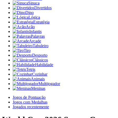
Sinuca
Divertidos
Dino
Lógica
Estratégia
Ação
Infantis
Palavras
Arcade
Tabuleiro
Tiro
Desporto
Clássicos
Habilidade
Tetris
Cozinhar
Animais
Multijogador
Meninas
Jogos de Pontuação
Jogos com Medalhas
Jogados recentemente