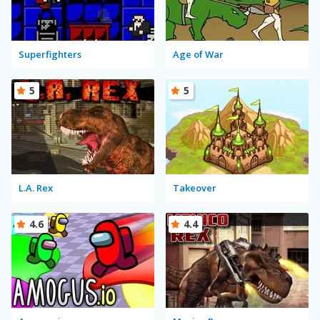
Superfighters
Age of War
5
5
L.A. Rex
Takeover
4.6
4.4