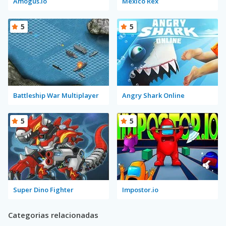
Amogus.io
Mexico Rex
5
5
Battleship War Multiplayer
Angry Shark Online
5
5
Super Dino Fighter
Impostor.io
Categorias relacionadas