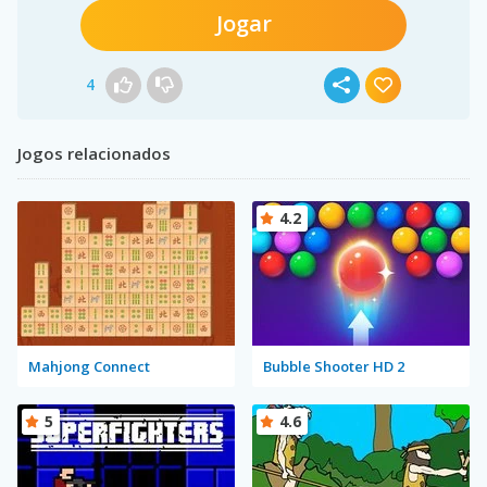
Jogar
4
Jogos relacionados
4.2
Mahjong Connect
Bubble Shooter HD 2
5
4.6