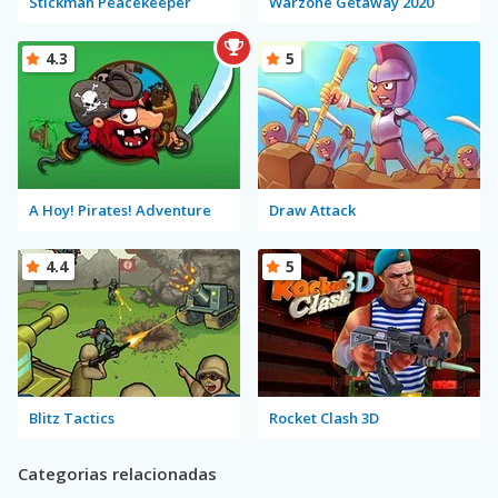
Stickman Peacekeeper
Warzone Getaway 2020
4.3
5
A Hoy! Pirates! Adventure
Draw Attack
4.4
5
Blitz Tactics
Rocket Clash 3D
Categorias relacionadas