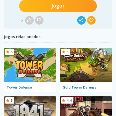
Jogar
6
Jogos relacionados
5
5
Tower Defense
Gold Tower Defense
5
4.4