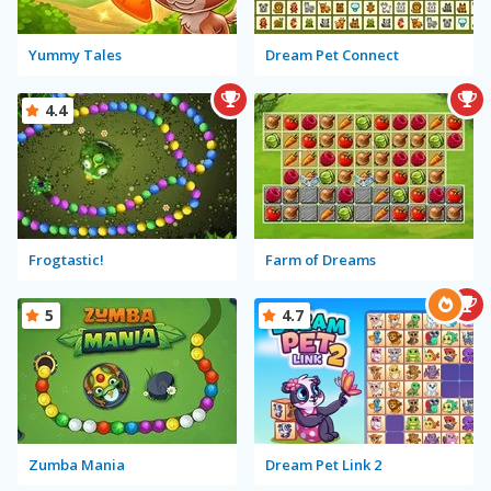
Yummy Tales
Dream Pet Connect
4.4
Frogtastic!
Farm of Dreams
5
4.7
Zumba Mania
Dream Pet Link 2