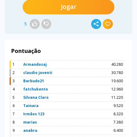
Jogar
5
Pontuação
1
Armandosaj
40.280
2
claudio joventi
30.780
3
Barbudo21
19.600
4
fatchukento
12.960
5
Silvana Claro
11.220
6
Tainara
9.520
7
Irmãos 123
8.320
8
marias
7.380
9
anabru
6.400