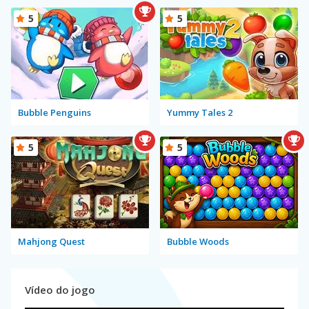
5
5
Bubble Penguins
Yummy Tales 2
5
5
Mahjong Quest
Bubble Woods
Vídeo do jogo