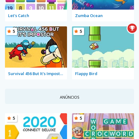
Let's Catch
Zumba Ocean
5
5
Survival 456 But It's Impostor
Flappy Bird
ANÚNCIOS
5
5