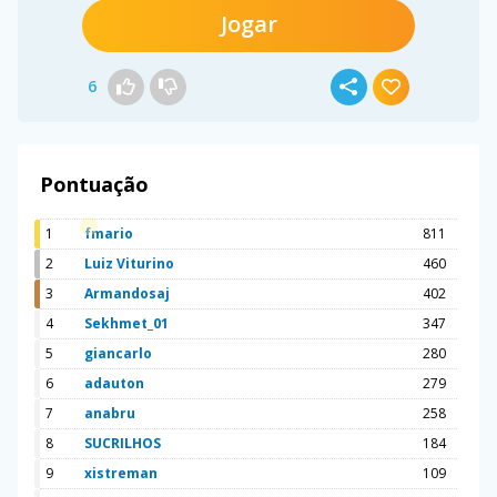
Jogar
6
Pontuação
1
fmario
811
2
Luiz Viturino
460
3
Armandosaj
402
4
Sekhmet_01
347
5
giancarlo
280
6
adauton
279
7
anabru
258
8
SUCRILHOS
184
9
xistreman
109