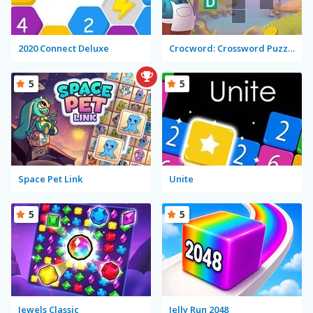
2020 Connect Deluxe
Crocword: Crossword Puzzle Game
5
5
Space Pet Link
Unite
5
5
Jewels Classic
Jelly Run 2048