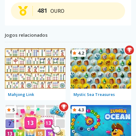
481
OURO
Jogos relacionados
4.2
Mahjong Link
Mystic Sea Treasures
5
4.3