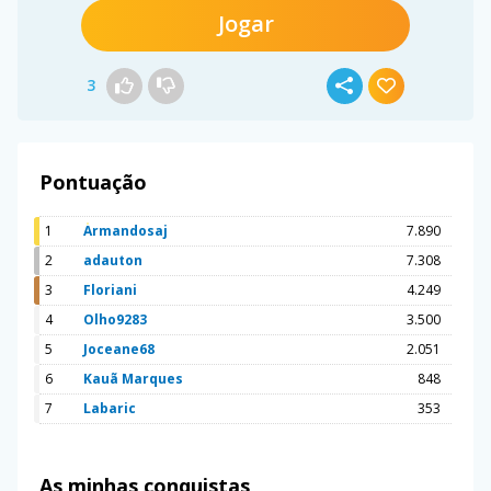
Jogar
3
Pontuação
1
Armandosaj
7.890
2
adauton
7.308
3
Floriani
4.249
4
Olho9283
3.500
5
Joceane68
2.051
6
Kauã Marques
848
7
Labaric
353
As minhas conquistas