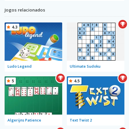
Jogos relacionados
4.3
Ludo Legend
Ultimate Sudoku
5
4.5
Algerijns Patience
Text Twist 2