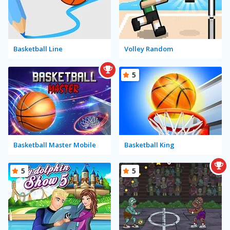
Basketball Line
Volley Random
5
Basketball Master Mobile
Basketball King
5
5