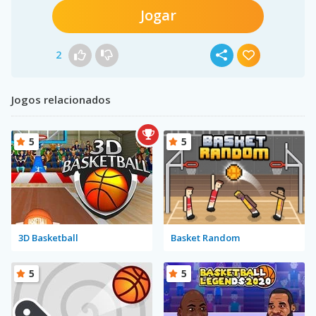
Jogar
2
Jogos relacionados
5
5
3D Basketball
Basket Random
5
5