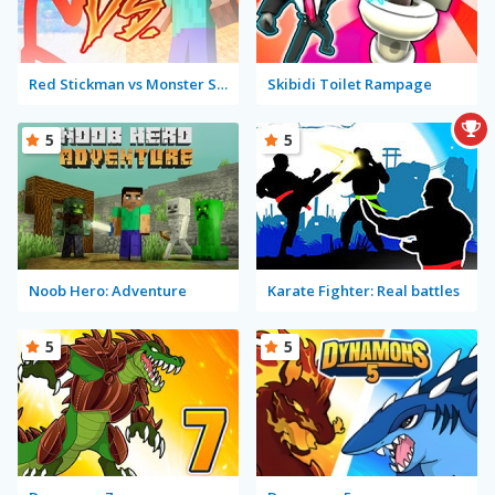
Red Stickman vs Monster School
Skibidi Toilet Rampage
5
5
Noob Hero: Adventure
Karate Fighter: Real battles
5
5