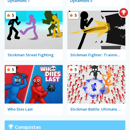
Dynamons 7
Dynamons 5
5
5
Stickman Street Fighting
Stickman Fighter: Training Camp
5
5
Who Dies Last
Stickman Battle: Ultimate Fight
Conquistas