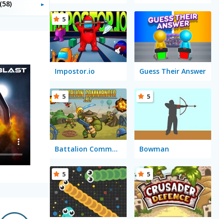
(58)
5
Impostor.io
Guess Their Answer
5
5
Battalion Commander 1917
Bowman
5
5