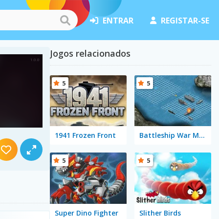
ENTRAR
REGISTAR-SE
Jogos relacionados
5
5
1941 Frozen Front
Battleship War Multiplayer
5
5
Super Dino Fighter
Slither Birds