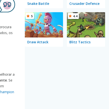
Snake Battle
Crusader Defence
5
4.4
 procura
udos, os
Draw Attack
Blitz Tactics
melhorar a
iante
. Se
 em
Champion