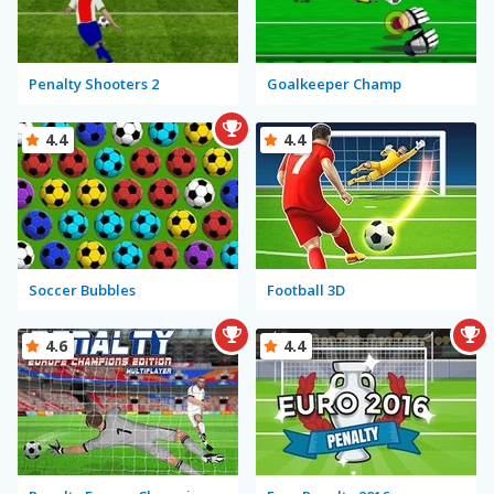
Penalty Shooters 2
Goalkeeper Champ
4.4
4.4
Soccer Bubbles
Football 3D
4.6
4.4