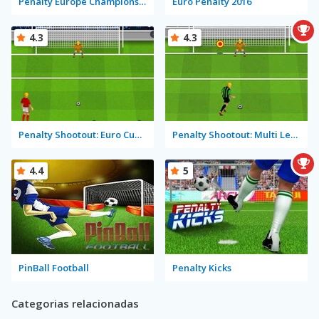
Penalty Europe Champions Edition Multiplayer
Euro Penalty 2016
4.3
4.3
Penalty Shootout: Euro Cup 2016
Penalty Shootout: Multi League
4.4
5
PinBall Football
Penalty Kicks
Categorias relacionadas