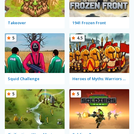
Takeover
1941 Frozen Front
5
4.5
Squid Challenge
Heroes of Myths: Warriors of Gods
5
5