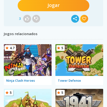
Jogar
3
Jogos relacionados
4.7
5
Ninja Clash Heroes
Tower Defense
5
5