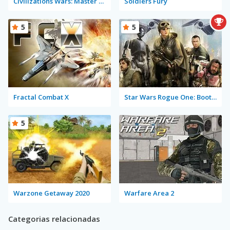
Civilizations Wars: Master Edition
Soldiers Fury
5
5
Fractal Combat X
Star Wars Rogue One: Boots on the Ground
5
Warzone Getaway 2020
Warfare Area 2
Categorias relacionadas