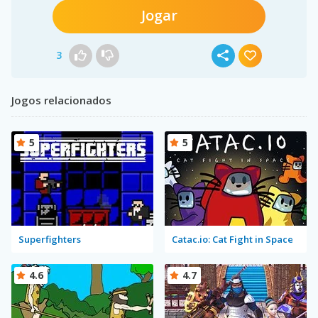
Jogar
3
Jogos relacionados
5
5
Superfighters
Catac.io: Cat Fight in Space
4.6
4.7