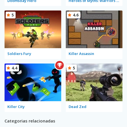
Doomsday Hero
Heroes of Myths: Warriors of Gods
5
4.6
Soldiers Fury
Killer Assassin
4.4
5
Killer City
Dead Zed
Categorias relacionadas