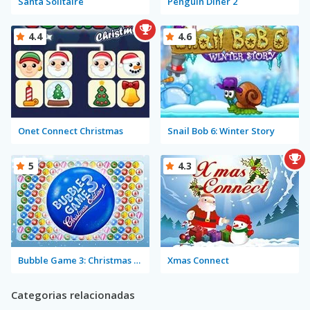
Santa Solitaire
Penguin Diner 2
4.4
4.6
Onet Connect Christmas
Snail Bob 6: Winter Story
5
4.3
Bubble Game 3: Christmas Edition
Xmas Connect
Categorias relacionadas