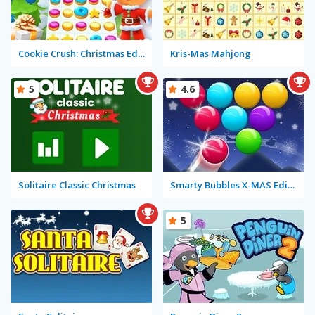
Cookie Crush: Christmas Edition
Kris-Mas Mahjong
5
4.6
Solitaire Classic Christmas
Smarty Bubbles X-MAS Edition
5