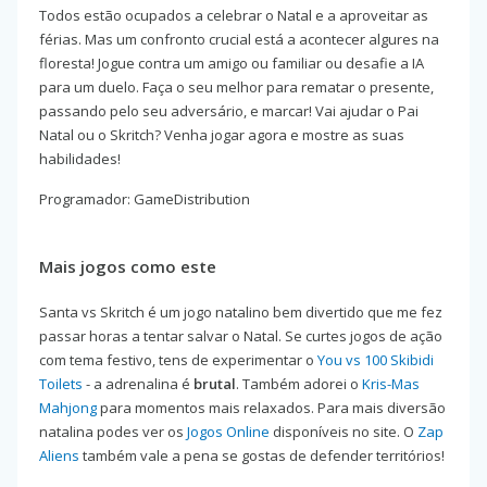
Todos estão ocupados a celebrar o Natal e a aproveitar as
férias. Mas um confronto crucial está a acontecer algures na
floresta! Jogue contra um amigo ou familiar ou desafie a IA
para um duelo. Faça o seu melhor para rematar o presente,
passando pelo seu adversário, e marcar! Vai ajudar o Pai
Natal ou o Skritch? Venha jogar agora e mostre as suas
habilidades!
Programador: GameDistribution
Mais jogos como este
Santa vs Skritch é um jogo natalino bem divertido que me fez
passar horas a tentar salvar o Natal. Se curtes jogos de ação
com tema festivo, tens de experimentar o
You vs 100 Skibidi
Toilets
- a adrenalina é
brutal
. Também adorei o
Kris-Mas
Mahjong
para momentos mais relaxados. Para mais diversão
natalina podes ver os
Jogos Online
disponíveis no site. O
Zap
Aliens
também vale a pena se gostas de defender territórios!