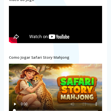
Como Jogar Safari Story Mahjong