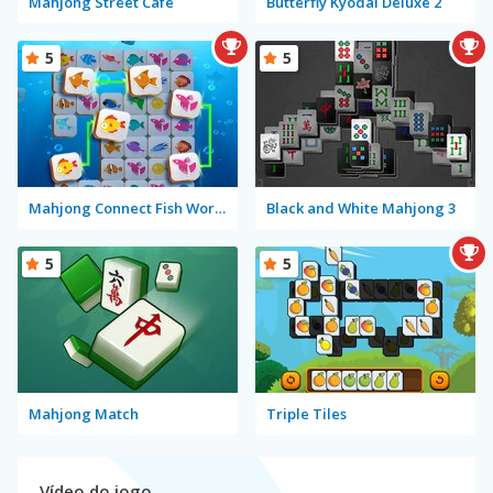
Mahjong Street Cafe
Butterfly Kyodai Deluxe 2
5
5
Mahjong Connect Fish World
Black and White Mahjong 3
5
5
Mahjong Match
Triple Tiles
Vídeo do jogo