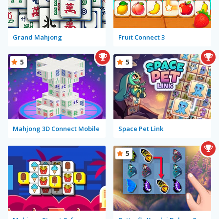
Grand Mahjong
Fruit Connect 3
5
5
Mahjong 3D Connect Mobile
Space Pet Link
5