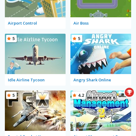
Airport Control
Air Boss
5
5
Idle Airline Tycoon
Angry Shark Online
5
4.2