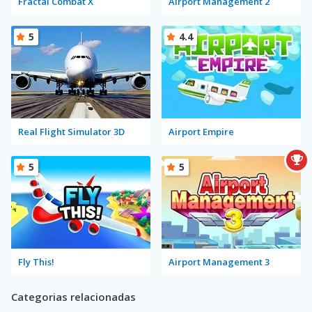
Fractal Combat X
Airport Management 2
5
4.4
Real Flight Simulator 3D
Airport Empire
5
5
Fly This!
Airport Management 3
Categorias relacionadas