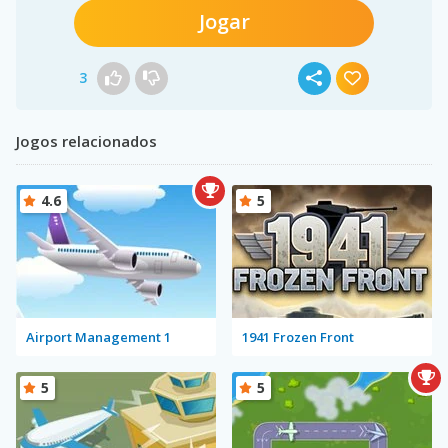
Jogar
3
Jogos relacionados
4.6
5
Airport Management 1
1941 Frozen Front
5
5