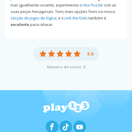
mas igualmente viciante, experimenta o
Hex Puzzle
com as
suas peças hexagonais. Tens mais opções fixes na nossa
secção de jogos de lógica
; e o
Link the Dots
também é
excelente
para relaxar.
5.0
Número de votos: 3