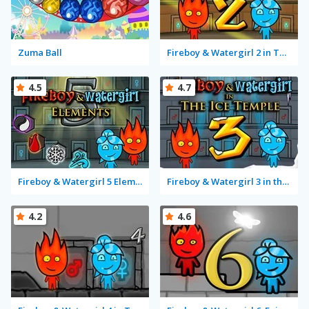
Zuma Ball
Fireboy & Watergirl 2 in The Light Temple
4.5
4.7
Fireboy & Watergirl 5 Elements
Fireboy & Watergirl 3 in the Ice Temple
4.2
4.6