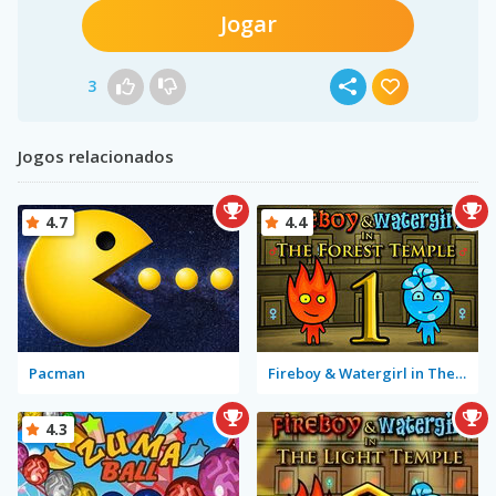
Jogar
3
Jogos relacionados
4.7
4.4
Pacman
Fireboy & Watergirl in The Forest Temple
4.3