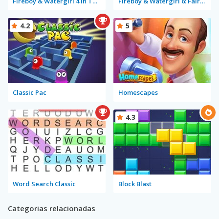
Fireboy & Watergirl 4 in The Crystal Temple
Fireboy & Watergirl 6: Fairy Tales
4.2
5
Classic Pac
Homescapes
4.3
Word Search Classic
Block Blast
Categorias relacionadas