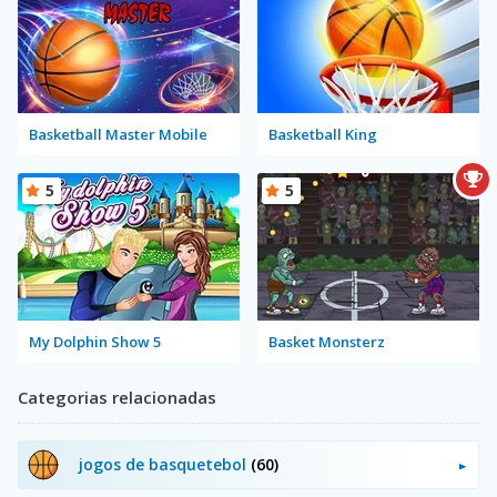
Basketball Master Mobile
Basketball King
5
5
My Dolphin Show 5
Basket Monsterz
Categorias relacionadas
jogos de basquetebol
(60)