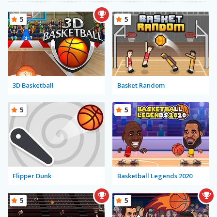
5
5
3D Basketball
Basket Random
5
5
Flipper Dunk
Basketball Legends 2020
5
5