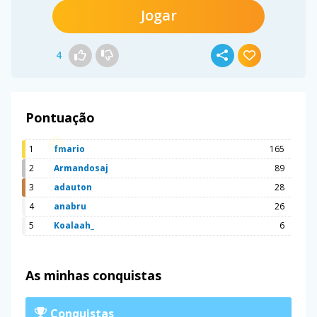
Jogar
4
Pontuação
1
fmario
165
2
Armandosaj
89
3
adauton
28
4
anabru
26
5
Koalaah_
6
As minhas conquistas
Conquistas