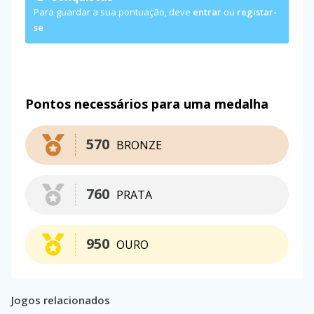
Para guardar a sua pontuação, deve
entrar
ou
registar-
se
Pontos necessários para uma medalha
570
BRONZE
760
PRATA
950
OURO
Jogos relacionados