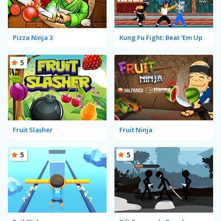
Pizza Ninja 3
Kung Fu Fight: Beat 'Em Up
5
Fruit Slasher
Fruit Ninja
5
5