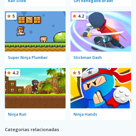
Rail Slide
Sift Renegade Brawl
5
4.2
Super Ninja Plumber
Stickman Dash
4.2
5
Ninja Run
Ninja Hands
Categorias relacionadas