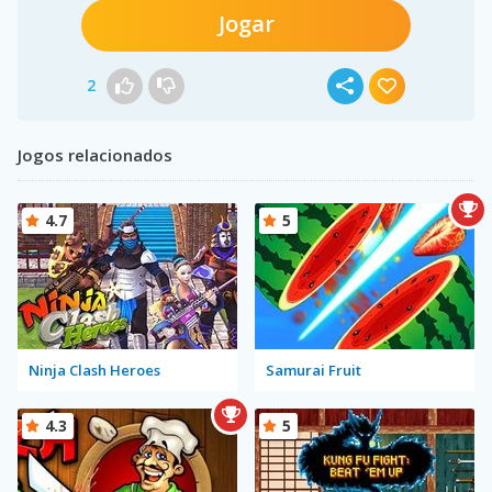
Jogar
2
Jogos relacionados
4.7
5
Ninja Clash Heroes
Samurai Fruit
4.3
5