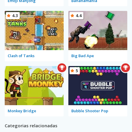
Emoji Mahjong
Bananamania
4.3
4.4
Clash of Tanks
Big Bad Ape
5
Monkey Bridge
Bubble Shooter Pop
Categorias relacionadas