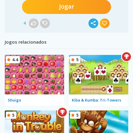
Jogar
4
Jogos relacionados
4.4
5
Shuigo
Kiba & Kumba: Tri-Towers
5
5