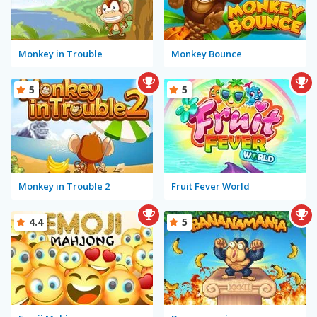
Monkey in Trouble
Monkey Bounce
5
5
Monkey in Trouble 2
Fruit Fever World
4.4
5