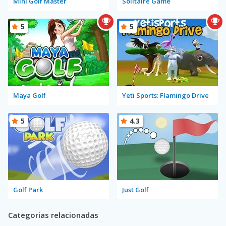
Mini Golf Master
Solitaire Game
5
5
Maya Golf
Yeti Sports: Flamingo Drive
5
4.3
Golf Park
Just Golf
Categorias relacionadas