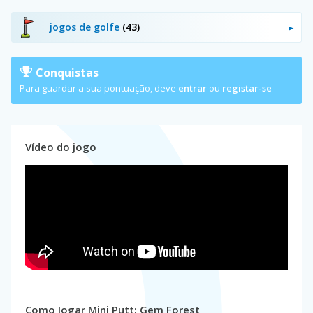
jogos de golfe
(43)
Conquistas
Para guardar a sua pontuação, deve
entrar
ou
registar-se
Vídeo do jogo
Como Jogar Mini Putt: Gem Forest