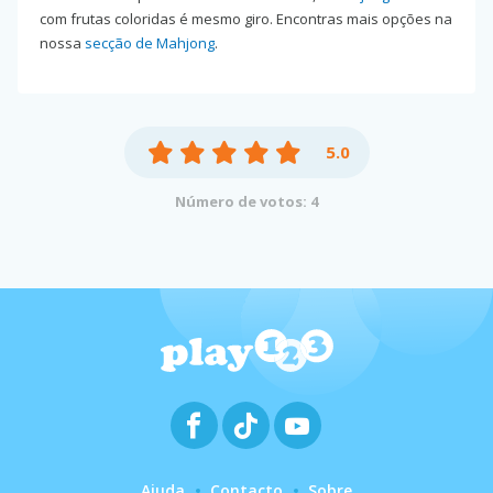
com frutas coloridas é mesmo giro. Encontras mais opções na
nossa
secção de Mahjong
.
5.0
Número de votos: 4
Ajuda
Contacto
Sobre