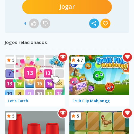
Jogar
4
Jogos relacionados
5
4.7
Let's Catch
Fruit Flip Mahjongg
5
5