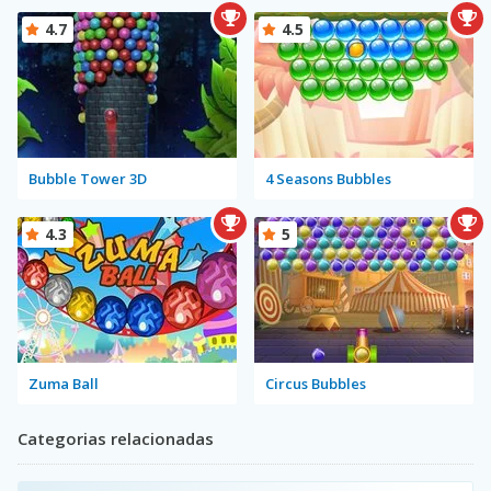
4.7
4.5
Bubble Tower 3D
4 Seasons Bubbles
4.3
5
Zuma Ball
Circus Bubbles
Categorias relacionadas