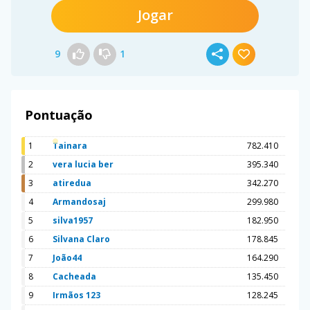
Jogar
9
1
Pontuação
1
Tainara
782.410
2
vera lucia ber
395.340
3
atiredua
342.270
4
Armandosaj
299.980
5
silva1957
182.950
6
Silvana Claro
178.845
7
João44
164.290
8
Cacheada
135.450
9
Irmãos 123
128.245