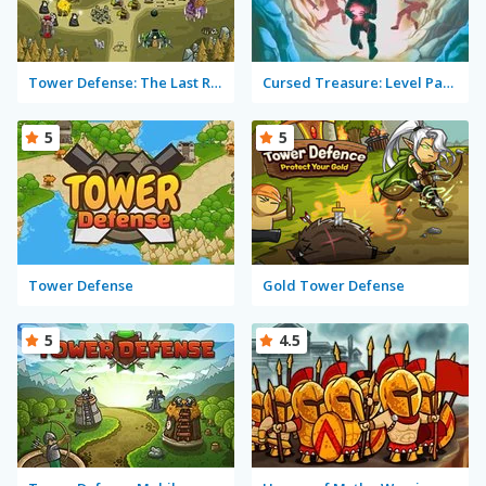
Tower Defense: The Last Realm
Cursed Treasure: Level Pack!
5
5
Tower Defense
Gold Tower Defense
5
4.5