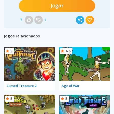
Jogar
7
1
Jogos relacionados
5
4.6
Cursed Treasure 2
Age of War
5
5