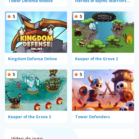
Tower Defense Mobile
Heroes of Myths: Warriors of Gods
5
5
Kingdom Defense Online
Keeper of the Grove 2
5
5
Keeper of the Grove 3
Tower Defenders
Vídeo do jogo