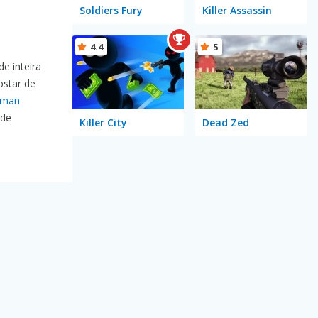
Soldiers Fury
Killer Assassin
4.4
5
e inteira
ostar de
kman
 de
Killer City
Dead Zed