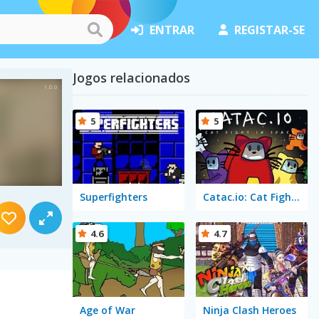
ENTRAR
REGISTAR-SE
Jogos relacionados
5
5
Superfighters
Catac.io: Cat Fight in Space
4.6
4.7
Age of War
Ninja Clash Heroes