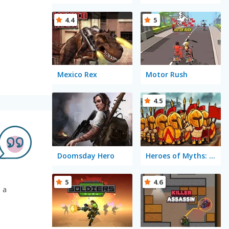
4.4
5
Mexico Rex
Motor Rush
4.5
Doomsday Hero
Heroes of Myths: Warriors of Gods
5
4.6
 a