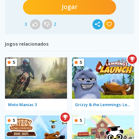
Jogar
3
2
Jogos relacionados
5
5
Moto Maniac 3
Grizzy & the Lemmings: Lemmings Launch
5
5