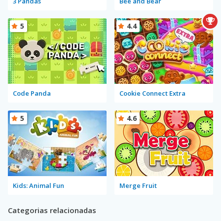
3 Pandas
Bee and Bear
5
4.4
Code Panda
Cookie Connect Extra
5
4.6
Kids: Animal Fun
Merge Fruit
Categorias relacionadas